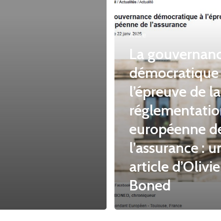
À lire
La gouvernan
démocratique
l’épreuve de la
réglementatio
européenne d
l’assurance : u
article d’Olivie
Boned