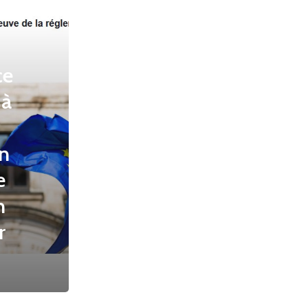
ce
 à
n
e
n
r